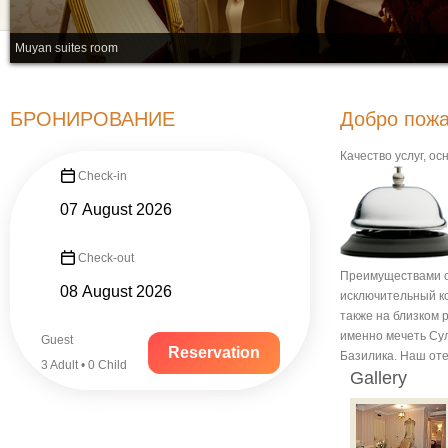
Muyan suites room
БРОНИРОВАНИЕ
Добро пожа
Качество услуг, о
Check-in
Check-out
Преимуществами о
исключительный ко
также на близком 
именно мечеть Су
Guest
Reservation
Базилика. Наш оте
3 Adult • 0 Child
Gallery