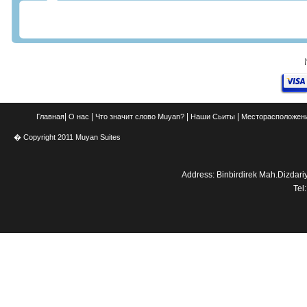
|
|
|
|
Главная
О нас
Что значит слово Muyan?
Наши Сьиты
Месторасположени
� Copyright 2011 Muyan Suites
Address: Binbirdirek Mah.Dizdar
Tel