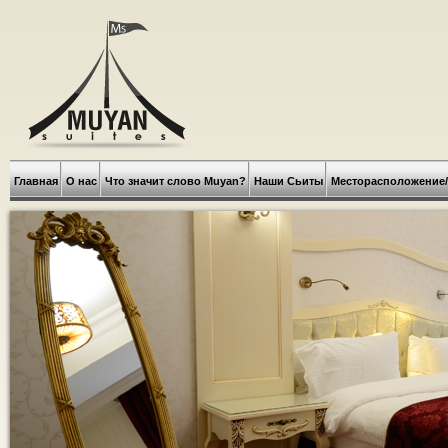
Главная
О нас
Что значит слово Muyan?
Наши Сьиты
Месторасположение/